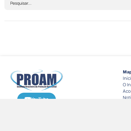
Map
Iníc
O In
Aco
Not
YouTube
Imp
Doc