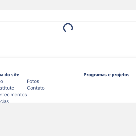
a do site
Programas e projetos
io
Fotos
stituto
Contato
ntecimentos
ícias
rensa
umentos